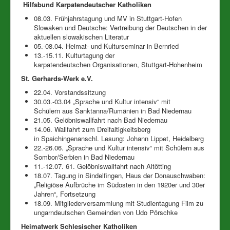
Hilfsbund Karpatendeutscher Katholiken
08.03. Frühjahrstagung und MV in Stuttgart-Hofen
Slowaken und Deutsche: Vertreibung der Deutschen in der
aktuellen slowakischen Literatur
05.-08.04. Heimat- und Kulturseminar in Bernried
13.-15.11. Kulturtagung der
karpatendeutschen Organisationen, Stuttgart-Hohenheim
St. Gerhards-Werk e.V.
22.04. Vorstandssitzung
30.03.-03.04 „Sprache und Kultur intensiv“ mit
Schülern aus Sanktanna/Rumänien in Bad Niedernau
21.05. Gelöbniswallfahrt nach Bad Niedernau
14.06. Wallfahrt zum Dreifaltigkeitsberg
in Spaichingenanschl. Lesung: Johann Lippet, Heidelberg
22.-26.06. „Sprache und Kultur intensiv“ mit Schülern aus
Sombor/Serbien in Bad Niedernau
11.-12.07. 61. Gelöbniswallfahrt nach Altötting
18.07. Tagung in Sindelfingen, Haus der Donauschwaben:
„Religiöse Aufbrüche im Südosten in den 1920er und 30er
Jahren“, Fortsetzung
18.09. Mitgliederversammlung mit Studientagung Film zu
ungarndeutschen Gemeinden von Udo Pörschke
Heimatwerk Schlesischer Katholiken