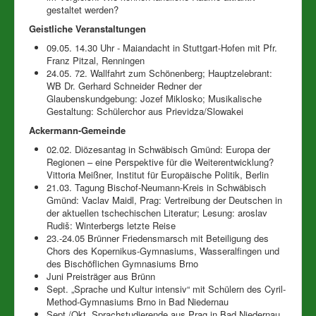
gestaltet werden?
Geistliche Veranstaltungen
09.05. 14.30 Uhr - Maiandacht in Stuttgart-Hofen mit Pfr.
Franz Pitzal, Renningen
24.05. 72. Wallfahrt zum Schönenberg; Hauptzelebrant:
WB Dr. Gerhard Schneider Redner der
Glaubenskundgebung: Jozef Miklosko; Musikalische
Gestaltung: Schülerchor aus Prievidza/Slowakei
Ackermann-Gemeinde
02.02. Diözesantag in Schwäbisch Gmünd: Europa der
Regionen – eine Perspektive für die Weiterentwicklung?
Vittoria Meißner, Institut für Europäische Politik, Berlin
21.03. Tagung Bischof-Neumann-Kreis in Schwäbisch
Gmünd: Vaclav Maidl, Prag: Vertreibung der Deutschen in
der aktuellen tschechischen Literatur; Lesung: aroslav
Rudiš: Winterbergs letzte Reise
23.-24.05 Brünner Friedensmarsch mit Beteiligung des
Chors des Kopernikus-Gymnasiums, Wasseralfingen und
des Bischöflichen Gymnasiums Brno
Juni Preisträger aus Brünn
Sept. „Sprache und Kultur intensiv“ mit Schülern des Cyril-
Method-Gymnasiums Brno in Bad Niedernau
Sept./Okt. Sprachstudierende aus Prag in Bad Niedernau