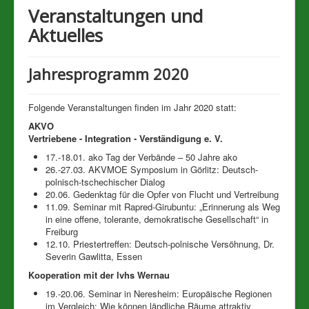
Veranstaltungen und
Datenschutz
Aktuelles
Links
Impressum
Jahresprogramm 2020
Folgende Veranstaltungen finden im Jahr 2020 statt:
AKVO
Vertriebene - Integration - Verständigung e. V.
17.-18.01. ako Tag der Verbände – 50 Jahre ako
26.-27.03. AKVMOE Symposium in Görlitz: Deutsch-
polnisch-tschechischer Dialog
20.06. Gedenktag für die Opfer von Flucht und Vertreibung
11.09. Seminar mit Rapred-Girubuntu: „Erinnerung als Weg
in eine offene, tolerante, demokratische Gesellschaft“ in
Freiburg
12.10. Priestertreffen: Deutsch-polnische Versöhnung, Dr.
Severin Gawlitta, Essen
Kooperation mit der lvhs Wernau
19.-20.06. Seminar in Neresheim: Europäische Regionen
im Vergleich: Wie können ländliche Räume attraktiv