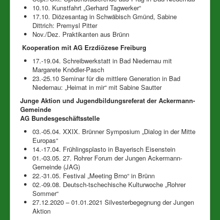
10.10. Kunstfahrt „Gerhard Tagwerker“
17.10. Diözesantag in Schwäbisch Gmünd, Sabine
Dittrich: Premysl Pitter
Nov./Dez. Praktikanten aus Brünn
Kooperation mit AG Erzdiözese Freiburg
17.-19.04. Schreibwerkstatt in Bad Niedernau mit
Margarete Knödler-Pasch
23.-25.10 Seminar für die mittlere Generation in Bad
Niedernau: „Heimat in mir“ mit Sabine Sautter
Junge Aktion und Jugendbildungsreferat der Ackermann-
Gemeinde
AG Bundesgeschäftsstelle
03.-05.04. XXIX. Brünner Symposium „Dialog in der Mitte
Europas“
14.-17.04. Frühlingsplasto in Bayerisch Eisenstein
01.-03.05. 27. Rohrer Forum der Jungen Ackermann-
Gemeinde (JAG)
22.-31.05. Festival „Meeting Brno“ in Brünn
02.-09.08. Deutsch-tschechische Kulturwoche „Rohrer
Sommer“
27.12.2020 – 01.01.2021 Silvesterbegegnung der Jungen
Aktion