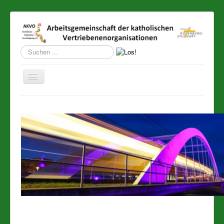
Suchen
...
Navigation
an/aus
Einstieg
Veranstaltungen/Aktuelles
Freiwilligendienst
Nachlese
Dokumentation
Publikationen
AKVMOE
Ausstellung Schlesien