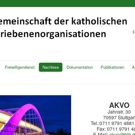
Freiwilligendienst
Nachlese
Dokumentation
Publikationen
A
AKVO
Jahnstr. 30
70597 Stuttgar
Tel.:0711 9791 4881
Fax: 0711 9791 4
E-Mail:
akvo@blh.d